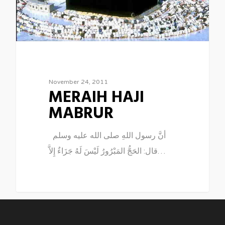
November 24, 2011
MERAIH HAJI
MABRUR
أنَّ رسول اللهِ صلى الله عليه وسلم
قال: الحَجُّ المَبْرُورُ لَيْسَ لَهُ جَزَاءٌ إِلاَّ…