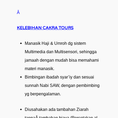
Â
KELEBIHAN CAKRA TOURS
Manasik
Haji
&
Umroh
dg
sistem
Multimedia dan Multisensori, sehingga
jamaah dengan mudah bisa memahami
materi manasik.
Bimbingan ibadah syar’iy dan
sesuai
sunnah Nabi SAW, dengan pembimbing
yg berpengalaman.
Diusahakan
ada
tambahan
Ziarah
tanpaÂ
tambahan
biaya
(
Percetakan
al-