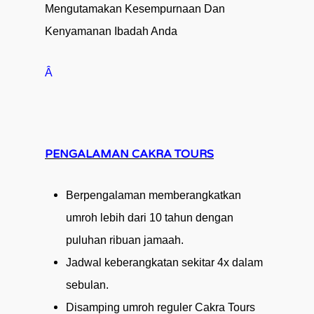
Mengutamakan Kesempurnaan Dan
Kenyamanan Ibadah Anda
Â
PENGALAMAN CAKRA TOURS
Berpengalaman
memberangkatkan
umroh
lebih dari
10
tahun
dengan
puluhan ribuan
jamaah.
Jadwal
keberangkatan
sekitar
4
x
dalam
sebulan.
Disamping umroh reguler Cakra Tours