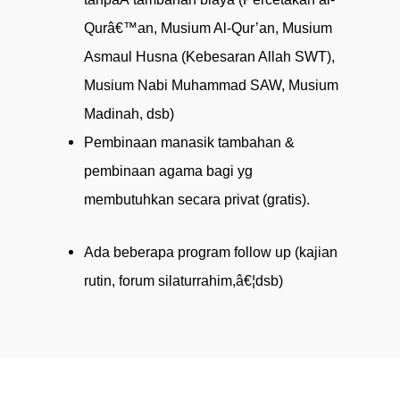
Qur
â€™
an,
Musium Al-Qur’an, Musium
Asmaul Husna (Kebesaran Allah SWT),
Musium Nabi Muhammad SAW
,
Musium
Madinah,
dsb)
Pembinaan manasik tambahan &
pembinaan agama bagi yg
membutuhkan secara privat (gratis).
Ada beberapa program follow up (kajian
rutin, forum silaturrahim,â€¦dsb)