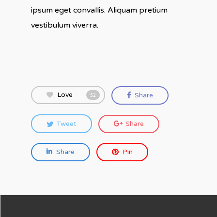
ipsum eget convallis. Aliquam pretium
vestibulum viverra.
Love
Share
52
Tweet
Share
Share
Pin